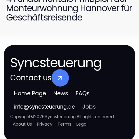
Monteurwohnung Hannover für
Geschäftsreisende
Syncsteuerung
Contact us
Home Page
News
FAQs
Jobs
info
@
syncsteuerung.de
Copyright
©
2026
Syncsteuerung
.
All rights reserved
About Us
Privacy
Terms
Legal